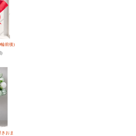
0輪前後)
円)
付きおま