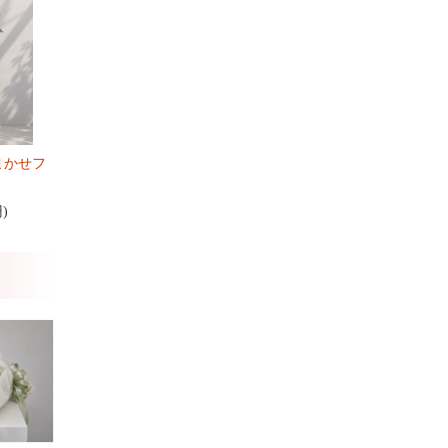
まかせフ
円)