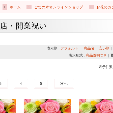
ホーム
ごむの木オンラインショップ
お花のカ
店・開業祝い
表示順 :
デフォルト
｜
商品名
｜
安い順
表示形式 :
商品説明つき
｜
表示件数 
3
4
5
次へ