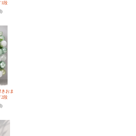
1段
円)
付きおま
2段
円)