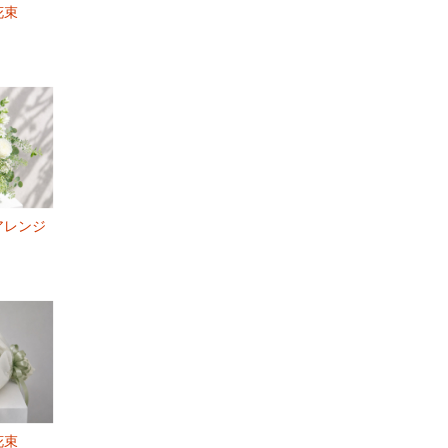
花束
アレンジ
花束