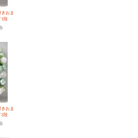
付きおま
1段
円)
付きおま
2段
円)