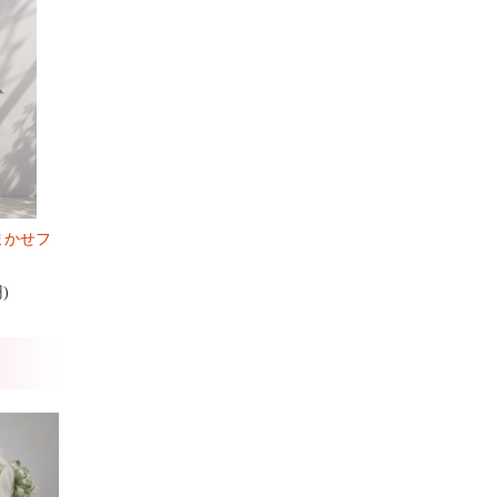
まかせフ
円)