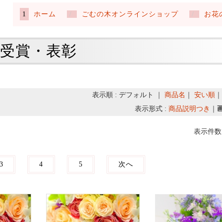
ホーム
ごむの木オンラインショップ
お花
受賞・表彰
表示順 : デフォルト ｜
商品名
｜
安い順
表示形式 :
商品説明つき
｜
表示件数 
3
4
5
次へ