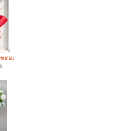
0輪前後)
円)