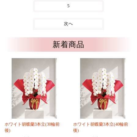
5
次へ
新着商品
ホワイト胡蝶蘭3本立(30輪前
ホワイト胡蝶蘭3本立(40輪前
後)
後)