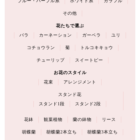
ブルー・パープル系
ホワイト系
カラフル
その他
花たちで選ぶ
バラ
カーネーション
ガーベラ
ユリ
コチョウラン
菊
トルコキキョウ
チューリップ
スイートピー
お花のスタイル
花束
アレンジメント
スタンド花
スタンド1段
スタンド2段
花鉢
観葉植物
蘭の鉢物
リース
胡蝶蘭
胡蝶蘭2本立ち
胡蝶蘭3本立ち