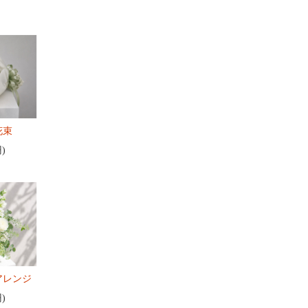
花束
円)
アレンジ
円)