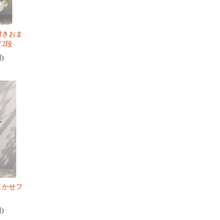
付きおま
2段
円)
まかせフ
円)