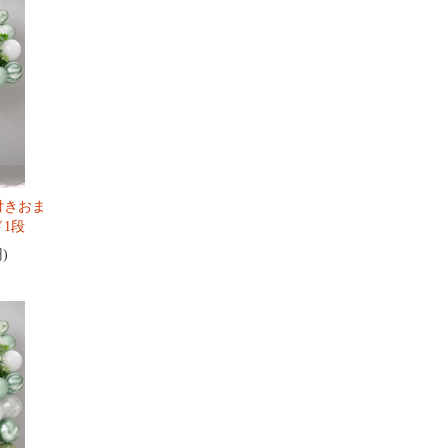
付きおま
1段
円)