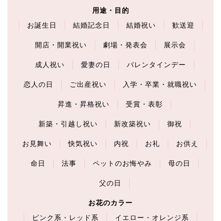
用途・目的
お誕生日
結婚記念日
結婚祝い
歓送迎
開店・開業祝い
劇場・発表会
展示会
成人祝い
愛妻の日
バレンタインデー
恋人の日
ご出産祝い
入学・卒業・就職祝い
昇進・昇格祝い
受賞・表彰
新築・引越し祝い
新改築祝い
御祝
お見舞い
快気祝い
内祝
お礼
お供え
命日
法事
ペットのお悔やみ
母の日
父の日
お花のカラー
ピンク系・レッド系
イエロー・オレンジ系