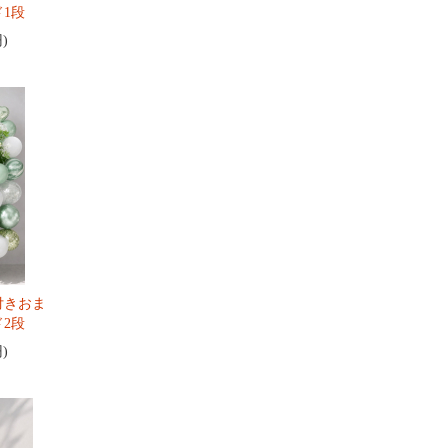
1段
円)
付きおま
2段
円)