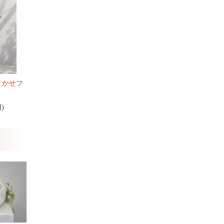
まかせフ
円)