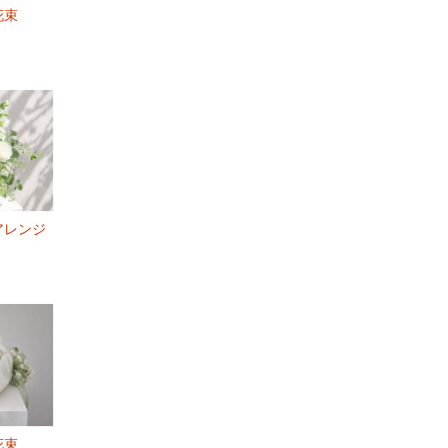
花束
アレンジ
花束