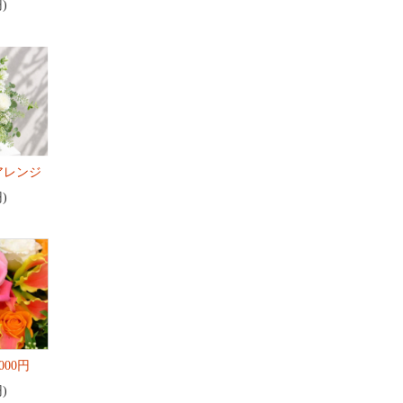
円)
アレンジ
円)
000円
円)