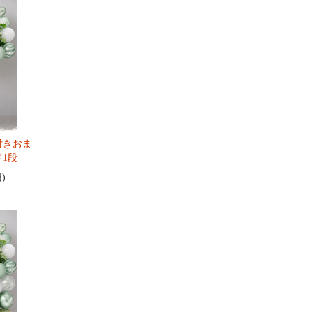
付きおま
1段
円)