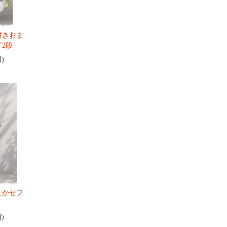
付きおま
2段
円)
まかせフ
円)