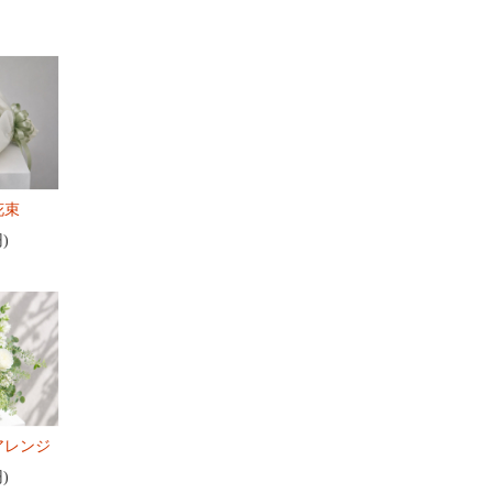
花束
円)
アレンジ
円)