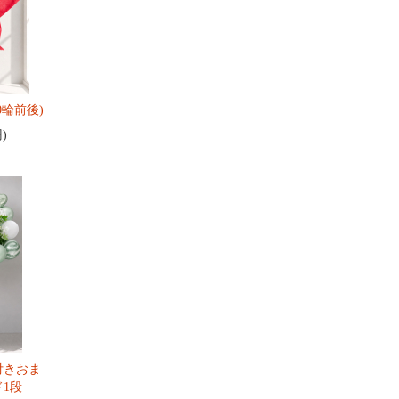
0輪前後)
円)
付きおま
1段