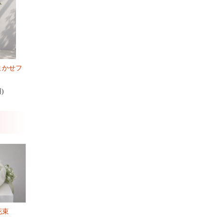
まかせフ
円)
花束