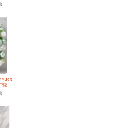
円)
付きおま
2段
円)