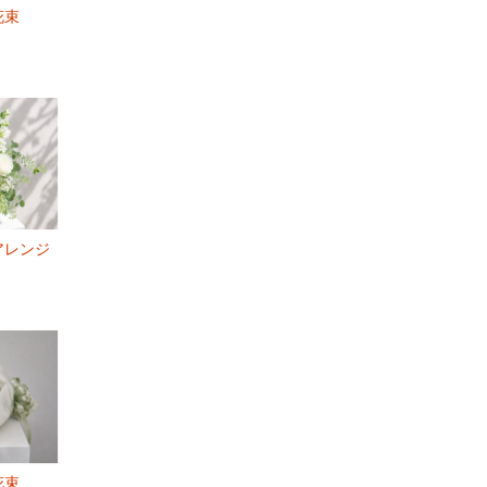
花束
アレンジ
花束