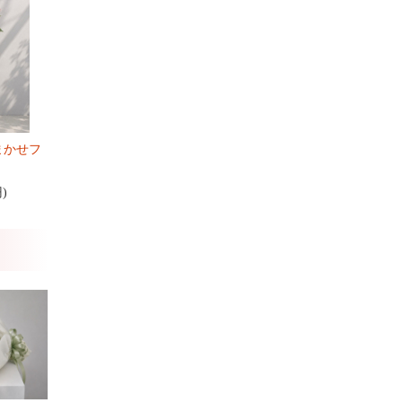
まかせフ
円)