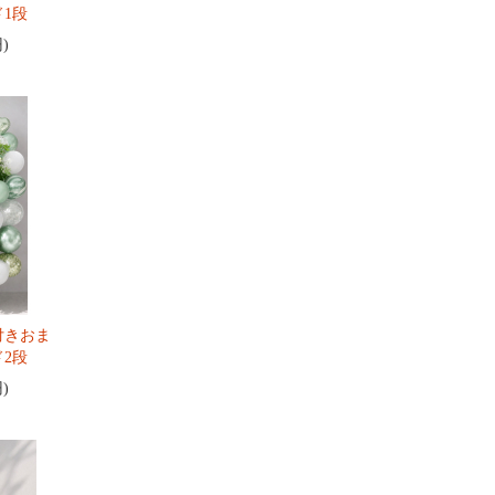
1段
円)
付きおま
2段
円)