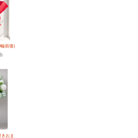
0輪前後)
円)
付きおま