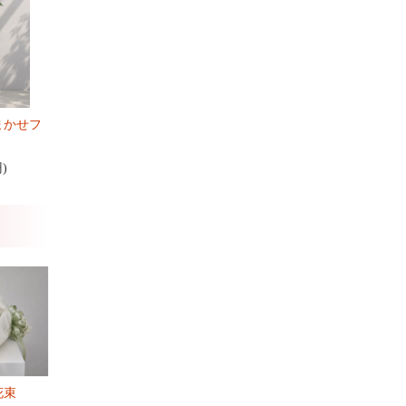
まかせフ
円)
花束