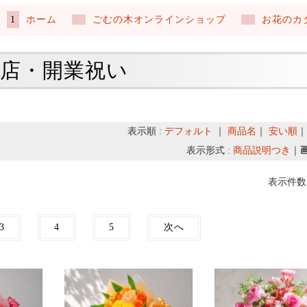
ホーム
ごむの木オンラインショップ
お花のカ
店・開業祝い
表示順 :
デフォルト
｜
商品名
｜
安い順
表示形式 :
商品説明つき
｜
表示件数 
3
4
5
次へ