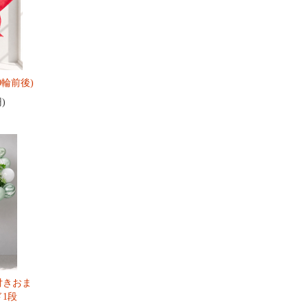
0輪前後)
円)
付きおま
1段