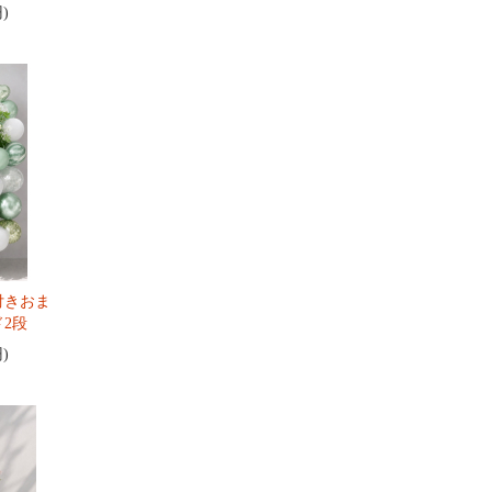
円)
付きおま
2段
円)