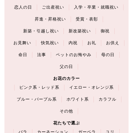
恋人の日
ご出産祝い
入学・卒業・就職祝い
昇進・昇格祝い
受賞・表彰
新築・引越し祝い
新改築祝い
御祝
お見舞い
快気祝い
内祝
お礼
お供え
命日
法事
ペットのお悔やみ
母の日
父の日
お花のカラー
ピンク系・レッド系
イエロー・オレンジ系
ブルー・パープル系
ホワイト系
カラフル
その他
花たちで選ぶ
バラ
カーネーション
ガーベラ
ユリ