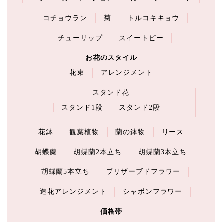
コチョウラン
菊
トルコキキョウ
チューリップ
スイートピー
お花のスタイル
花束
アレンジメント
スタンド花
スタンド1段
スタンド2段
花鉢
観葉植物
蘭の鉢物
リース
胡蝶蘭
胡蝶蘭2本立ち
胡蝶蘭3本立ち
胡蝶蘭5本立ち
プリザーブドフラワー
造花アレンジメント
シャボンフラワー
価格帯