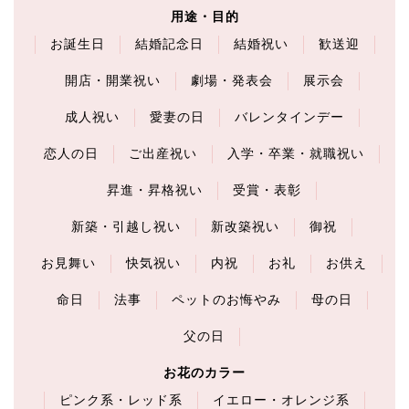
用途・目的
お誕生日
結婚記念日
結婚祝い
歓送迎
開店・開業祝い
劇場・発表会
展示会
成人祝い
愛妻の日
バレンタインデー
恋人の日
ご出産祝い
入学・卒業・就職祝い
昇進・昇格祝い
受賞・表彰
新築・引越し祝い
新改築祝い
御祝
お見舞い
快気祝い
内祝
お礼
お供え
命日
法事
ペットのお悔やみ
母の日
父の日
お花のカラー
ピンク系・レッド系
イエロー・オレンジ系