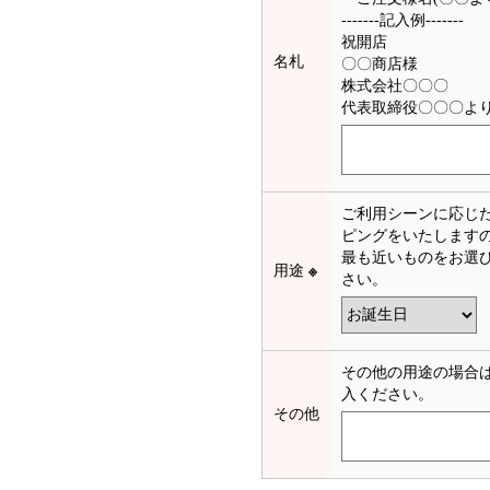
-------記入例-------
祝開店
名札
〇〇商店様
株式会社〇〇〇
代表取締役〇〇〇よ
ご利用シーンに応じ
ピングをいたします
最も近いものをお選
用途
※
さい。
その他の用途の場合
入ください。
その他