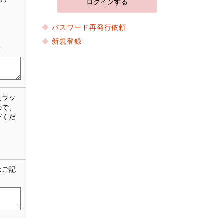
パスワード再発行依頼
新規登録
り
たラッ
ので、
びくだ
はご記