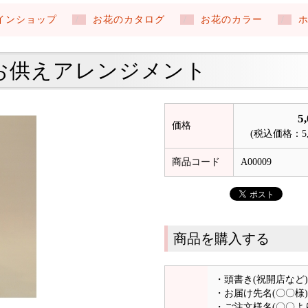
インショップ
お花のカタログ
お花のカラー
お供えアレンジメント
5
価格
(税込価格：5,
商品コード
A00009
商品を購入する
・頭書き(祝開店など)
・お届け先名(〇〇様)
・ご注文様名(〇〇よ