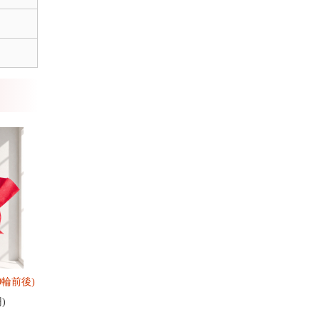
0輪前後)
円)