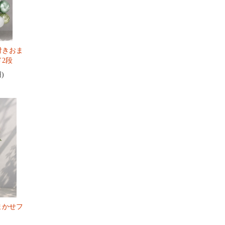
付きおま
2段
円)
まかせフ