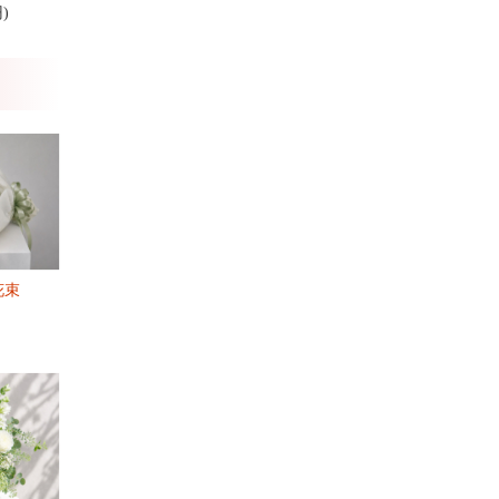
円)
花束