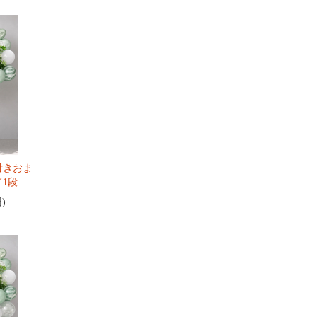
付きおま
1段
円)