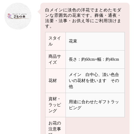
白メインに淡色の洋花でまとめたモダ
ンな雰囲気の花束です。葬儀・通夜・
法要・法事・お供え等にご利用頂けま
す。
スタイ
花束
ル
商品サ
長さ：約60cm×幅：約40cm
イズ
メイン 白中心、淡い色合
花材
いの花材を使います その
他
資材・
用途に合わせたギフトラッ
ラッピ
ピング
ング
お花の
注意事