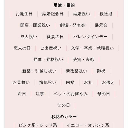
用途・目的
お誕生日
結婚記念日
結婚祝い
歓送迎
開店・開業祝い
劇場・発表会
展示会
成人祝い
愛妻の日
バレンタインデー
恋人の日
ご出産祝い
入学・卒業・就職祝い
昇進・昇格祝い
受賞・表彰
新築・引越し祝い
新改築祝い
御祝
お見舞い
快気祝い
内祝
お礼
お供え
命日
法事
ペットのお悔やみ
母の日
父の日
お花のカラー
ピンク系・レッド系
イエロー・オレンジ系